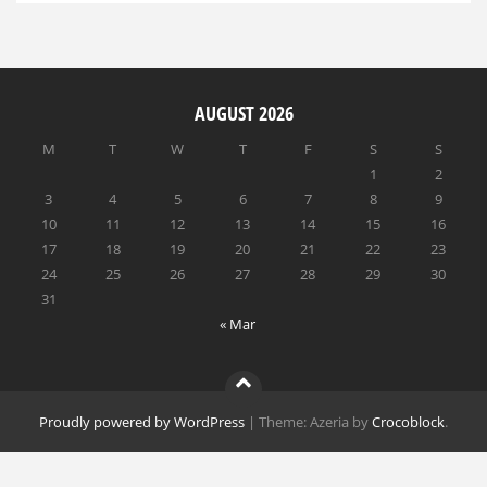
AUGUST 2026
M
T
W
T
F
S
S
1
2
3
4
5
6
7
8
9
10
11
12
13
14
15
16
17
18
19
20
21
22
23
24
25
26
27
28
29
30
31
« Mar
Proudly powered by WordPress
|
Theme: Azeria by
Crocoblock
.