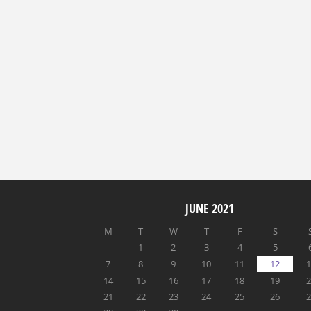
JUNE 2021
M
T
W
T
F
S
1
2
3
4
5
7
8
9
10
11
12
1
14
15
16
17
18
19
2
21
22
23
24
25
26
2