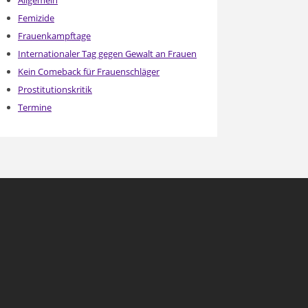
Allgemein
Femizide
Frauenkampftage
Internationaler Tag gegen Gewalt an Frauen
Kein Comeback für Frauenschläger
Prostitutionskritik
Termine