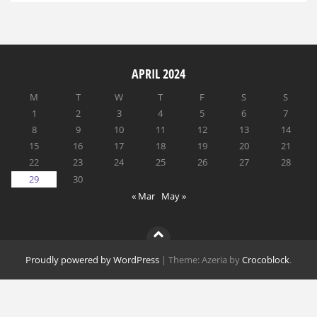
APRIL 2024
M
T
W
T
F
S
S
1
2
3
4
5
6
7
8
9
10
11
12
13
14
15
16
17
18
19
20
21
22
23
24
25
26
27
28
29
30
« Mar
May »
Proudly powered by WordPress
|
Theme: Azeria by
Crocoblock
.